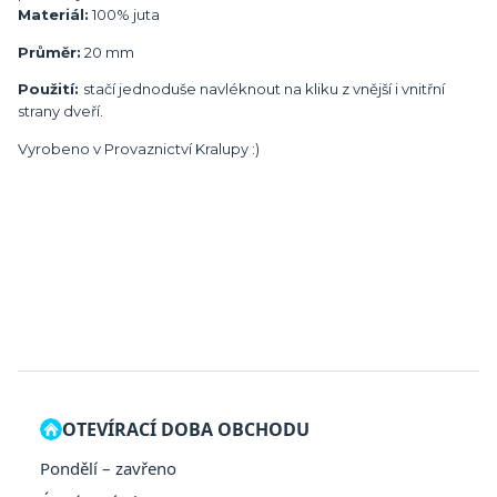
Materiál:
100% juta
Průměr:
20 mm
Použití:
stačí jednoduše navléknout na kliku z vnější i vnitřní
strany dveří.
Vyrobeno v Provaznictví Kralupy :)
OTEVÍRACÍ DOBA OBCHODU
Pondělí – zavřeno