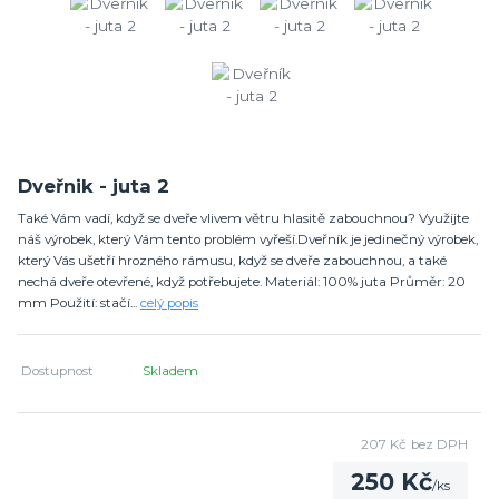
Dveřnik - juta 2
Také Vám vadí, když se dveře vlivem větru hlasitě zabouchnou? Využijte
náš výrobek, který Vám tento problém vyřeší.Dveřník je jedinečný výrobek,
který Vás ušetří hrozného rámusu, když se dveře zabouchnou, a také
nechá dveře otevřené, když potřebujete. Materiál: 100% juta Průměr: 20
mm Použití: stačí...
celý popis
Dostupnost
Skladem
207 Kč
bez DPH
250 Kč
/
ks