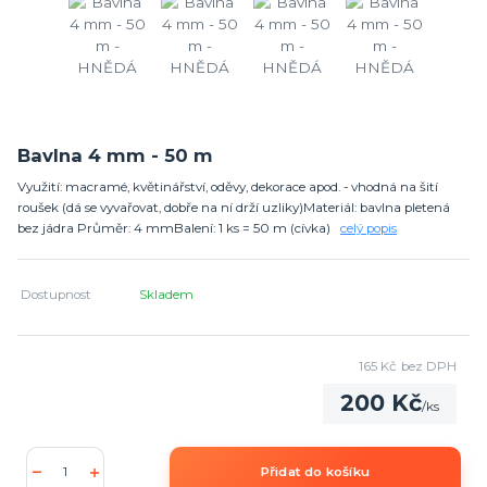
Bavlna 4 mm - 50 m
Využití: macramé, květinářství, oděvy, dekorace apod. - vhodná na šití
roušek (dá se vyvařovat, dobře na ní drží uzliky)Materiál: bavlna pletená
bez jádra Průměr: 4 mmBalení: 1 ks = 50 m (cívka)
celý popis
Dostupnost
Skladem
165 Kč
bez DPH
200 Kč
/
ks
Přidat do košíku