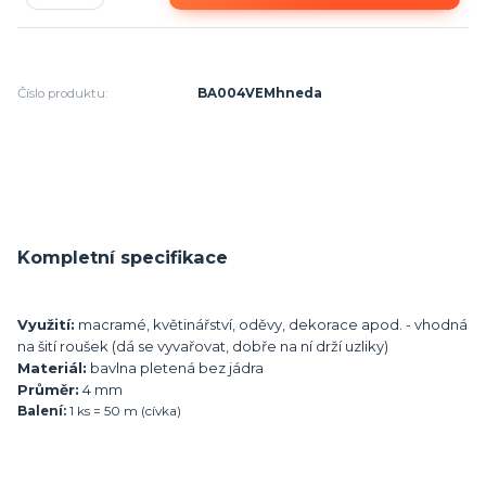
Číslo produktu:
BA004VEMhneda
Kompletní specifikace
Využití:
macramé, květinářství, oděvy, dekorace apod. - vhodná
na šití roušek (dá se vyvařovat, dobře na ní drží uzliky)
Materiál:
bavlna pletená bez jádra
Průměr:
4 mm
Balení:
1 ks = 50 m (cívka)